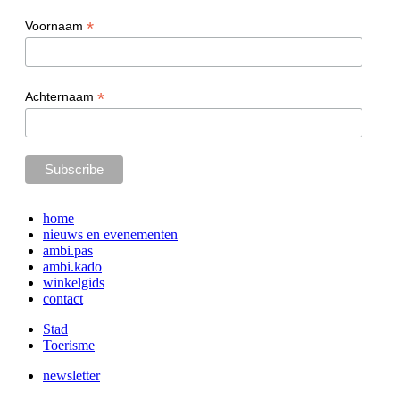
*
Voornaam
*
Achternaam
home
nieuws en evenementen
ambi.pas
ambi.kado
winkelgids
contact
Stad
Toerisme
newsletter