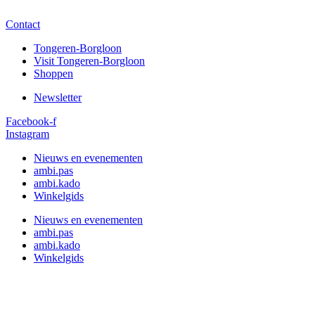
Ga
naar
Contact
de
Tongeren-Borgloon
inhoud
Visit Tongeren-Borgloon
Shoppen
Newsletter
Facebook-f
Instagram
Nieuws en evenementen
ambi.pas
ambi.kado
Winkelgids
Nieuws en evenementen
ambi.pas
ambi.kado
Winkelgids